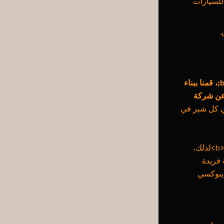
 للسيارات
.
ونتيجة لهذا</b&gt;، قمنا ببناء
عن
شركة
تنا تغطي كل شبر في
شركة دهانات ايبوكسي في الرياض اتصل بنا 0531083293 ندرك هذا جيداً. <b>لذلك،
 فريدة
إيبوكسي