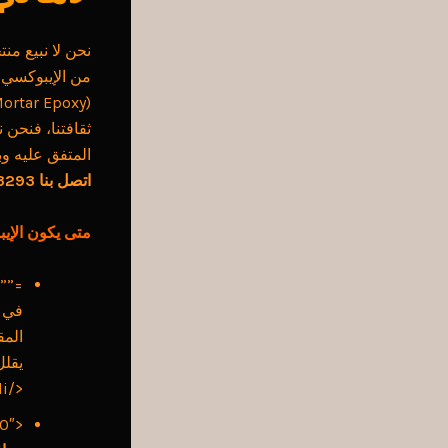
نحن لا نبيع منت
(Mortar Epoxy)، أو حتى دهانات الإيبوكسي المائية.
ثقافتنا، فنحن 
المتفق عليه و
اتصل بنا 0531083293
متى يكون الإي
-to-no=””>de=”25,0,0″>
في ا
المق
يقلل
</li>
<p class=”yoast-text-mark” data-path-to-no=””>de=”25,1,0″>