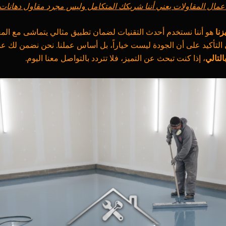
 أعمال المقاولات يعني أننا شريكك المتكامل وليس مجرد مقاول دهانات.
زنا
هو أننا نستخدم أحدث التقنيات لضمان تطبيق مثالي يتماشى مع المعاي
ى التأكيد على أن الجودة ليست خياراً، بل أساس عملنا. نحن نضمن لك عملاً
التالي
، إذا كنت تبحث عن التميز، فلا تتردد بالتواصل معنا اليوم.