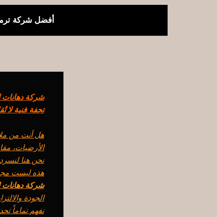
خطي
لى
أفضل شركة ترمي
لمحتوى
تحفة فنية لا تُق
هل أنت من ملاك
الأرضيات، مقا
نحن هنا لنسرد 
هذه ليست مجرد
شركة دهانات ايبو
الجودة والالتز
نفهم تماماً تحد