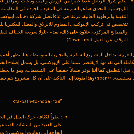
يضم شرق الرياض عدداً كبيراً من الورش والمستودعات ومراكز ال
اللوجستية. التحدي هنا هو السرعة في التنفيذ والجودة في المقاومة 
الثقيلة والرطوبة العالية. فرقنا في <b>افضل شركة دهانا
تتخصص في تركيب الإيبوكسي المقاوم للانزلاق والمضاد للبكتيريا لل
والمطابخ المركزية.
علاوة على ذلك
، نقدم حلولًا سريعة الجفاف لتق
التوقف عن العمل (Downtime).
الغربية بتداخل المشاريع السكنية والتجارية المتوسطة. هنا، تظهر أهمي
كاملة التي نقدمها. لا يقتصر عملنا على الإيبوكسي، بل يشمل إصلاح الخ
 قبل التطبيق.
كما أننا
نوفر ضماناً حقيقياً على التشققات، وهو ما يجع
قبلية. </span>
وهذا يقودن
ا إلى التأكيد على أن كل مشروع يتم تنفي
ta-path-to-node=”36″>
: نظراً لكثافة حركة النقل في الج
على العديد من المنشآت الصناعية 
الحاجة إلى دهانات إيبوكسي ذات 