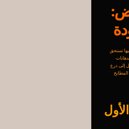
ض:
دة
يها تستحق
دهانات
ل إلى درع
المطابخ
لأول