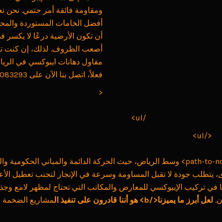
ومقاومة فائقة أمر حتمي. نحن نع
أفضل الخامات المستوردة والمحل
أن تكون الأرضية درعًا لا يكسر ف
أصعب الظروف. لذلك، إن كنت 
مقاول دهانات ايبوكسي في الرياض
فعلاً، اتصل بنا الآن على 0531083293.
<
/ul>
</ul>
path-to-node=”38,0,0″> وسط الرياض، حيث الحركة الدائمة والمباني الحكومية
رى، يتطلب جودة لا تقبل المساومة وسرعة في الإنجاز لتجنب تعطيل الأ
في تركيب الإيبوكسي للمعارض والمكاتب التي تحتاج لمظهر لامع وج
ن.
لعل أبرز ما يميزنا</b> هو أننا قادرون على تنفيذ ال
مشاريع الضخمة ب