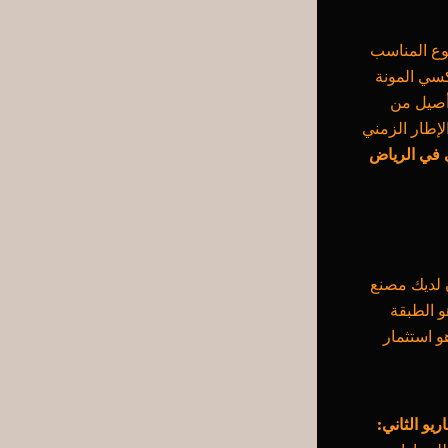
لنوع المناسب
ي ذاتي التسوية (Self-Leveling)، أو إيبوكسي المونة
 أصيل من
لإطار الزمني
 في الرياض
 لديك مصنع
و الطبقة
هو استثمار
ريو الثاني: