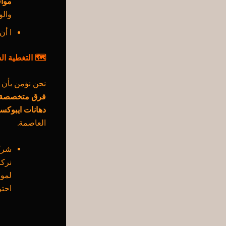
مواق
والو
ا أن
🗺️ التغطية ا
نحن نؤمن بأن ك
فرق متخصصة قا
دهانات ايبوكس
العاصمة.
نركز
لموا
احترافي