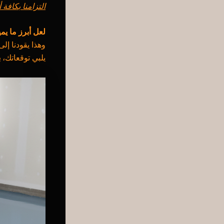
التزامنا بكافة
لعل أبرز ما يمي
وهذا يقودنا إل
يلبي توقعاتك،
ب