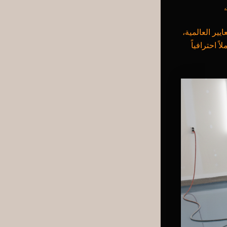
ير العالمية،
 احترافياً