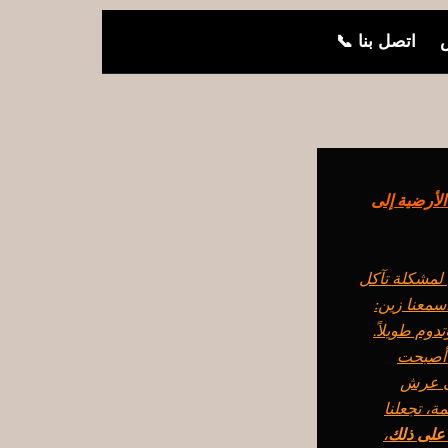
ض
اتصل بنا 📞
معك.. من مشكلة الأرضية إلى
 لمشكلة تآكل
سمعنا زين:
وم طويلاً.
، أصبحت
لى عرش
ة، تجعلنا
 على ذلك
،