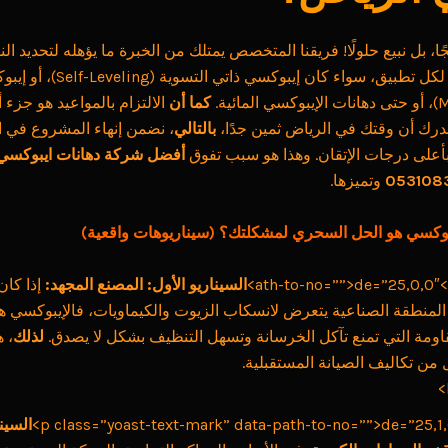
جًا، بل نبيع حلولًا! فريقنا المتخصص يمتلك من الخبرة ما يؤهله لتحديد ا
من الإيبوكسي لكل تطبيق، سواء كان إيبوكس
كما أن
الالتزام بالمواعيد هو جزء
ندرك أن وقتك في الرياض ثمين جدًا،
بالتالي
، نضمن إنهاء المشروع في ا
بأعلى درجات الإتقان. وهذا هو سبب تفوق
أفضل شركة دهانات ايبوكسي
وتميزها.
بوكسي هو الحل السحري لمشكلتك؟ (سيناريوهات واقعية)
=””>ath
السيناريو الأول: المصنع المجهد:
إذا كان
لمنطقة الصناعية يتعرض لانسكاب الزيوت والكيماويات، فالإيبوكسي ه
اومة التي تمنع تآكل الخرسانة وتسهل التنظيف بشكل لا يصدق.
لذلك
، 
 من تكاليف الصيانة المستقبلية.
السينا