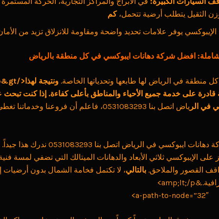
ف السيارات الكبيرة:
في الأبراج والمراكز التجارية، الحركة المستمرة
زن الثقيل يتطلب أرضية تتحمل،
كم
 الإيبوكسي يوفر علامات تحديد واضحة ومقاومة للانزلاق تزيد من الأمان
لشاملة: افضل شركة دهانات ايبوكسي في كل منطقة بالرياض
ل منطقة في الرياض لها طابعها وتحدياتها الخاصة.
درة على خدمة جميع الأحياء والمناطق بأعلى كفاءة. إذا كنت تبحث 
ي في الر
ياض اتصل بنا 0531083293، فاعلم أن فروعنا وخدما
 على الإيبوكسي ثلاثي الأبعاد والدهانات الميتالك التي تضفي لمسة فنية
قف القصور والملاحق.
بالتالي
، لا تكتمل فخامة الشمال بدون أرضيات 
ة.&amp;lt;/p>
a-path-to-node=”32″>