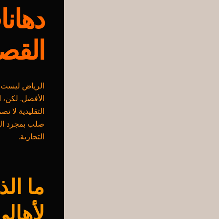
دهانا
القصة
الرياض ليست م
الأفضل. لكن، ا
التقليدية لا ت
صلب بمجرد الج
التجارية.
ما الذ
لأهال