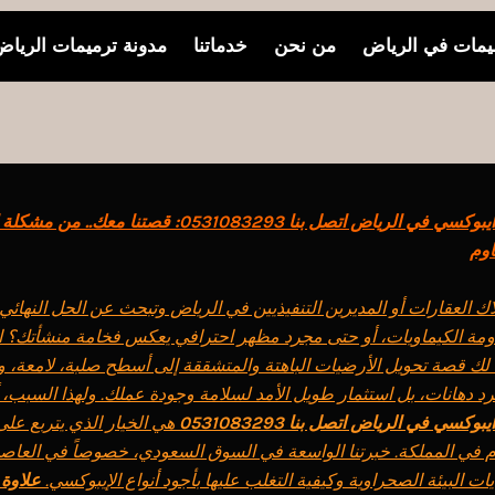
مات في الرياض
من نحن
خدماتنا
مدونة ترميمات الريا
شركة دهانات ايبوكسي في الرياض اتصل بنا 0531083293: قصتنا 
اوم
 العقارات أو المديرين التنفيذيين في الرياض وتبحث عن الحل النهائي
ومة الكيماويات، أو حتى مجرد مظهر احترافي يعكس فخامة منشأتك؟ ا
لك قصة تحويل الأرضيات الباهتة والمتشققة إلى أسطح صلبة، لامعة، وتد
 دهانات، بل استثمار طويل الأمد لسلامة وجودة عملك. ولهذا السبب
كسي في الرياض اتصل بنا 0531083293
هي الخيار الذي يتربع ع
ام في المملكة. خبرتنا الواسعة في السوق السعودي، خصوصاً في العاصم
يات البيئة الصحراوية وكيفية التغلب عليها بأجود أنواع الإيبوكسي.
علاوة