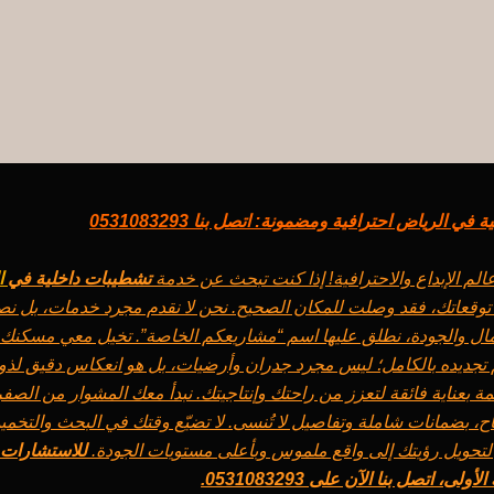
ي الرياض احترافية ومضمونة: اتصل بنا 0531083293
الم الإبداع والاحترافية! إذا كنت تبحث عن خدمة
تشطيبات داخلية في
ا
توقعاتك، فقد وصلت للمكان الصحيح. نحن لا نقدم مجرد خدمات، بل نص
ال والجودة، نطلق عليها اسم “مشاريعكم الخاصة”. تخيل معي مسكنك ا
 تجديده بالكامل؛ ليس مجرد جدران وأرضيات، بل هو انعكاس دقيق لذو
بعناية فائقة لتعزز من راحتك وإنتاجيتك. نبدأ معك المشوار من الصف
ح، بضمانات شاملة وتفاصيل لا تُنسى. لا تضيّع وقتك في البحث والتخمين
تحويل رؤيتك إلى واقع ملموس وبأعلى مستويات الجودة.
للاستشارات ا
لى، اتصل بنا الآن على 0531083293.