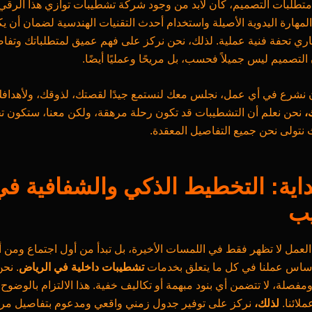
 متطلبات التصميم، كان لابد من وجود شركة تشطيبات توازي هذا الرق
لمهارة اليدوية الأصيلة واستخدام أحدث التقنيات الهندسية لضمان أن ي
ي تحفة فنية عملية. لذلك، نحن نركز على فهم عميق لمتطلباتك وتفا
 التصميم ليس جميلاً فحسب، بل مريحًا وعمليًا أيضًا.
 نشرع في أي عمل، نجلس معك لنستمع جيدًا لقصتك، لذوقك، ولأهدافك
،
نحن نعلم أن التشطيبات قد تكون رحلة مرهقة، ولكن معنا، ستكون ت
نتولى نحن جميع التفاصيل المعقدة.
داية: التخطيط الذكي والشفافية ف
ب
العمل لا تظهر فقط في اللمسات الأخيرة، بل تبدأ من أول اجتماع ومن 
ساس عملنا في كل ما يتعلق بخدمات
تشطيبات داخلية في الرياض
. نح
مفصلة، لا تتضمن أي بنود مبهمة أو تكاليف خفية. هذا الالتزام بالوضوح ه
ملائنا.
لذلك،
نركز على توفير جدول زمني واقعي ومدعوم بتفاصيل مرا