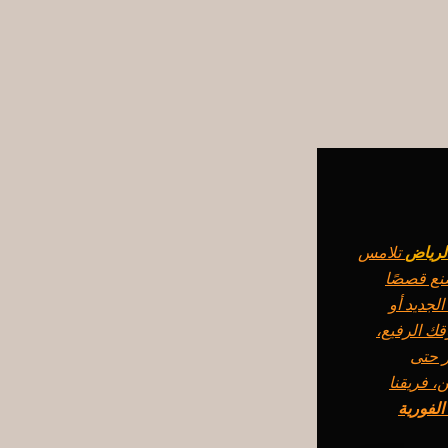
لرياض
تلامس
نع قصصًا
لجديد أو
قك الرفيع،
ر حتى
، فريقنا
لفورية