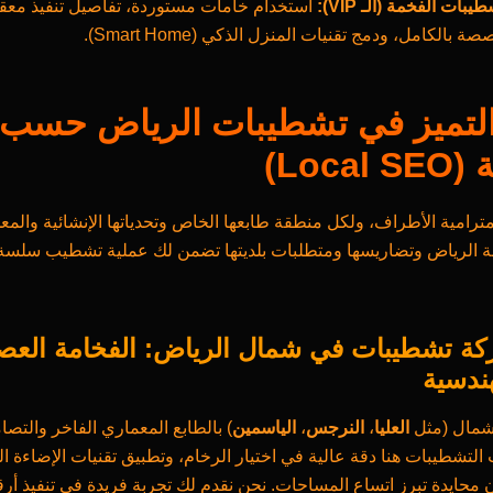
يبات الفخمة (الـ VIP):
استخدام خامات مستوردة، تفاصيل تنفيذ معق
 بالكامل، ودمج تقنيات المنزل الذكي (Smart Home).
التميز في تشطيبات الرياض حسب
Loca)
ترامية الأطراف، ولكل منطقة طابعها الخاص وتحدياتها الإنشائية والمعم
ة الرياض وتضاريسها ومتطلبات بلديتها تضمن لك عملية تشطيب سلسة
ة تشطيبات في شمال الرياض: الفخامة العص
هندسية
لشمال (مثل
العليا
،
النرجس
،
الياسمين
) بالطابع المعماري الفاخر والتصا
 التشطيبات هنا دقة عالية في اختيار الرخام، وتطبيق تقنيات الإضاءة ال
 محايدة تبرز اتساع المساحات. نحن نقدم لك تجربة فريدة في تنفيذ أر