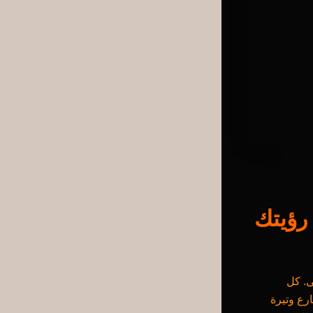
رؤيتك
ى. كل
رع وتيرة