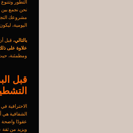
التطور وتتنوع
نحن نجمع بين ا
مشروعك التجار
اليومية، ليكون
بالتالي،
قبل أن
علاوة على ذلك
ومطمئنة، حيث 
قبل الب
التشطي
الاحترافية في 
الشفافية هي أ
عقودًا واضحة و
ويزيد من ثقة ع