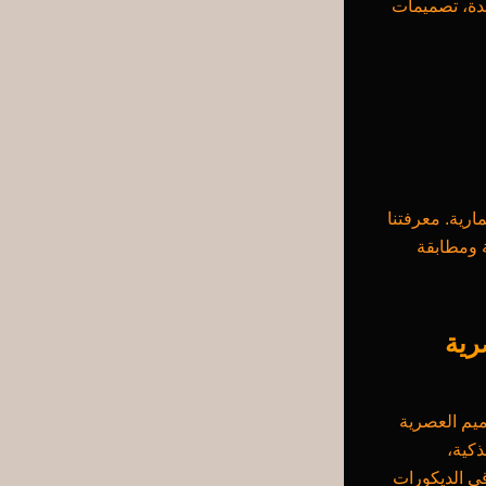
دة، تصميمات
ارية. معرفتنا
 ومطابقة
رية
ميم العصرية
ذكية،
قى الديكورات