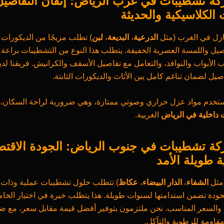
ة تشطيبات في غرب الرياض: إتقان التفاصي
 الكلاسيكية والحديثة
نازل في الغرب (مثل
الدرعية
،
البديعة
،
لبن
) تطلب مزيجًا من الديكورات 
أصيل واللمسة العصرية الخفيفة. يتطلب هذا النوع من التشطيبات براع
ب الأبواب والنوافذ، والتعامل مع تفاصيل الأسقف والكرانيش. فريقنا لدي
اصيل لضمان تناغم كامل بين الأثاث والديكورات الثابتة.
تخدم مواد عزل حراري وصوتي ممتازة، وهي ضرورية لراحة السكان، 
داخلية في الرياض
الغربية.
ة تشطيبات في جنوب الرياض: الجودة الاقتص
ة طويلة الأمد
(مثل
الشفاء
،
الدار البيضاء
،
عكاظ
) تتطلب حلول تشطيبات عملية وذات 
جودة تضمن استدامتها لسنوات طويلة. هذا يتطلب خبرة في اختيار الخا
ية والسعر المناسب. نحن ملتزمون بتوفير أفضل قيمة مقابل سعر، مع ض
قاومة للرطوبة والتآكل.