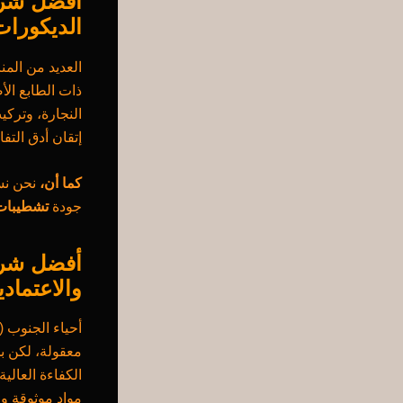
أفضل شرك
الديكورات
العديد من الم
ذات الطابع ال
النجارة، وتركي
إتقان أدق التف
كما أن،
نحن نس
جودة
تشطيبات 
أفضل شرك
والاعتمادي
أحياء الجنوب 
معقولة، لكن ب
الكفاءة العال
مواد موثوقة وم