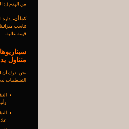
من الهدم (إذا ل
كما أن،
إدارة ا
تناسب ميزانيت
قيمة عالية.
سيناريوها
متناول يد
نحن ندرك أن ل
التشطيبات لدين
التش
وأني
التش
علام