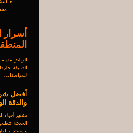
التشط
مخصصة
أسرار 
المنطقة (l SEO
الرياض مدينة م
العميقة بخارط
للمواصفات.
أفضل شرك
والدقة ال
تشتهر أحياء ا
الحديثة. تتطلب
واستخدام ألوان