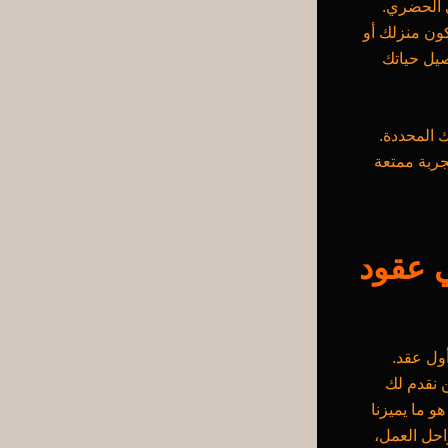
ي الحضري.
كون منزلك أو
صيل حياتك
 المحددة.
جربة ممتعة
ي عقود
أول عقد.
ن نقدم لك
و ما يميزنا
حل العمل،