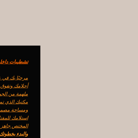
خطي
لى
لمحتوى
تشطيبات داخلية ف
مرحبًا بك في ع
أحلامك وتفوق 
ملهمة من الجم
مكتبك الذي تم
ومساحة مصممة 
استلامك للمفتا
المختص جاهز ل
والبدء بخطوتك الأو