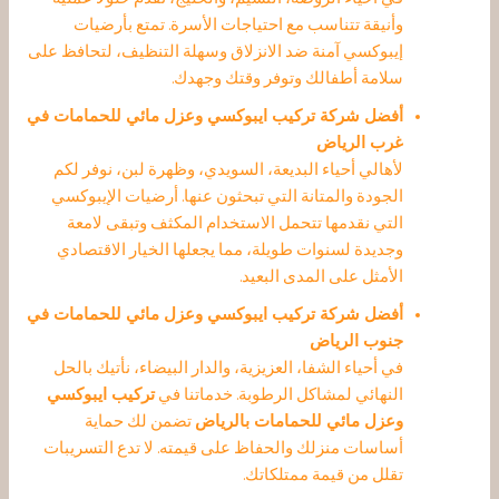
وأنيقة تتناسب مع احتياجات الأسرة. تمتع بأرضيات
إيبوكسي آمنة ضد الانزلاق وسهلة التنظيف، لتحافظ على
سلامة أطفالك وتوفر وقتك وجهدك.
أفضل شركة تركيب ايبوكسي وعزل مائي للحمامات في
غرب الرياض
لأهالي أحياء البديعة، السويدي، وظهرة لبن، نوفر لكم
الجودة والمتانة التي تبحثون عنها. أرضيات الإيبوكسي
التي نقدمها تتحمل الاستخدام المكثف وتبقى لامعة
وجديدة لسنوات طويلة، مما يجعلها الخيار الاقتصادي
الأمثل على المدى البعيد.
أفضل شركة تركيب ايبوكسي وعزل مائي للحمامات في
جنوب الرياض
في أحياء الشفا، العزيزية، والدار البيضاء، نأتيك بالحل
النهائي لمشاكل الرطوبة. خدماتنا في
تركيب ايبوكسي
وعزل مائي للحمامات بالرياض
تضمن لك حماية
أساسات منزلك والحفاظ على قيمته. لا تدع التسريبات
تقلل من قيمة ممتلكاتك.