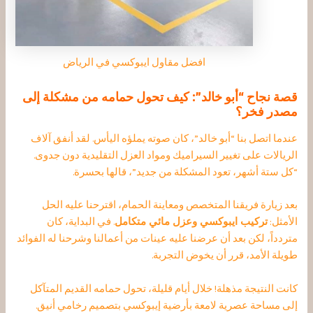
افضل مقاول ايبوكسي في الرياض
قصة نجاح “أبو خالد”: كيف تحول حمامه من مشكلة إلى
مصدر فخر؟
عندما اتصل بنا “أبو خالد”، كان صوته يملؤه اليأس. لقد أنفق آلاف
الريالات على تغيير السيراميك ومواد العزل التقليدية دون جدوى.
“كل ستة أشهر، تعود المشكلة من جديد”، قالها بحسرة.
بعد زيارة فريقنا المتخصص ومعاينة الحمام، اقترحنا عليه الحل
الأمثل:
تركيب ايبوكسي وعزل مائي متكامل
. في البداية، كان
متردداً، لكن بعد أن عرضنا عليه عينات من أعمالنا وشرحنا له الفوائد
طويلة الأمد، قرر أن يخوض التجربة.
كانت النتيجة مذهلة! خلال أيام قليلة، تحول حمامه القديم المتآكل
إلى مساحة عصرية لامعة بأرضية إيبوكسي بتصميم رخامي أنيق.