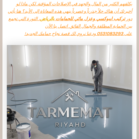
يكلفهم الكثير من المال والجهد في الإصلاحات المؤقتة. لكن ماذا لو
أخبرتك أن هناك حلاً جذرياً وعصرياً ينهي هذه المعاناة إلى الأبد؟ هنا يأتي
دور
تركيب ايبوكسي وعزل مائي للحمامات
بالرياض
، الثورة التي تجمع
بين الحماية المطلقة والجمال الفائق. اتصل بنا الآن
على
0531083293
ودعنا نروي لك قصة نجاح حمامك الجديد!