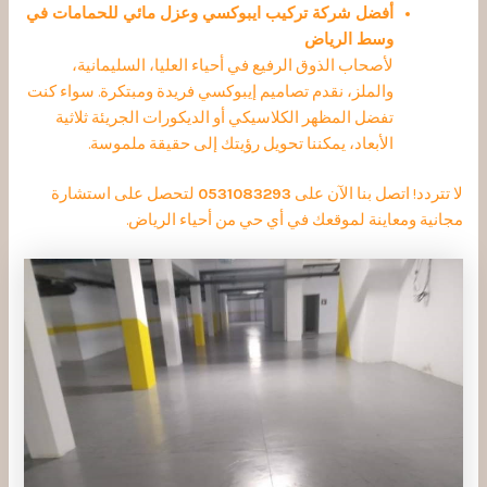
أفضل شركة تركيب ايبوكسي وعزل مائي للحمامات في
وسط الرياض
لأصحاب الذوق الرفيع في أحياء العليا، السليمانية،
والملز، نقدم تصاميم إيبوكسي فريدة ومبتكرة. سواء كنت
تفضل المظهر الكلاسيكي أو الديكورات الجريئة ثلاثية
الأبعاد، يمكننا تحويل رؤيتك إلى حقيقة ملموسة.
لا تتردد! اتصل بنا الآن على
0531083293
لتحصل على استشارة
مجانية ومعاينة لموقعك في أي حي من أحياء الرياض.