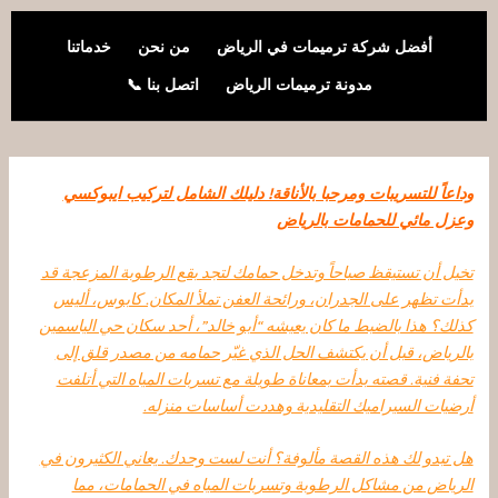
خطي
لى
أفضل شركة ترميمات في الرياض
من نحن
خدماتنا
لمحتوى
مدونة ترميمات الرياض
اتصل بنا 📞
وداعاً للتسريبات ومرحبا بالأناقة! دليلك الشامل لتركيب ايبوكسي
وعزل مائي للحمامات بالرياض
تخيل أن تستيقظ صباحاً وتدخل حمامك لتجد بقع الرطوبة المزعجة قد
بدأت تظهر على الجدران، ورائحة العفن تملأ المكان. كابوس، أليس
كذلك؟ هذا بالضبط ما كان يعيشه “أبو خالد”، أحد سكان حي الياسمين
بالرياض، قبل أن يكتشف الحل الذي غيّر حمامه من مصدر قلق إلى
تحفة فنية. قصته بدأت بمعاناة طويلة مع تسربات المياه التي أتلفت
أرضيات السيراميك التقليدية وهددت أساسات منزله.
هل تبدو لك هذه القصة مألوفة؟ أنت لست وحدك. يعاني الكثيرون في
الرياض من مشاكل الرطوبة وتسربات المياه في الحمامات، مما