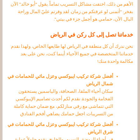
الأهم من ذلك، اختفت مشاكل التسريب تماماً. يقول “أبو خالد” الآن
بفخر: “أتمنى لو عرفتكم من زمان. لقد وفرتم عليّ المال وراحة
البال. الآن، حمامي هو أجمل جزء في بيتي”.
خدماتنا تصل إلى كل ركن في الرياض
نحن ندرك أن كل منطقة في الرياض لها طابعها الخاص، ولهذا نقدم
خدماتنا المتخصصة في جميع الأحياء. أينما كنت، نحن على بعد
مكالمة واحدة منك!
أفضل شركة تركيب ايبوكسي وعزل مائي للحمامات في
شمال الرياض
سكان أحياء الملقا، الصحافة، والياسمين يستحقون
الفخامة والجودة. نقدم لكم أحدث تصاميم الإيبوكسي
التي تتماشى مع رقي منازلكم، مع ضمان حماية كاملة
من التسريبات. اجعل حمامك يضاهي أفخم الفنادق.
أفضل شركة تركيب ايبوكسي وعزل مائي للحمامات في
شرق الرياض
في أحياء الروضة، النسيم، والخليج، نقدم حلولاً عملية