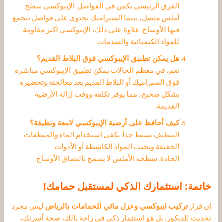
الفرق الرئيسي يكمن في الفواصل. الإيبوكسي سطح
أملس متصل، بينما السيراميك يحتوي على فواصل تتجمع
فيها الأوساخ.
علاوة على ذلك، الإيبوكسي أكثر مقاومة
للمواد الكيميائية والصدمات.
هل يمكن تطبيق الإيبوكسي فوق البلاط القديم؟
نعم، في معظم الحالات يمكن تطبيق الإيبوكسي مباشرة
فوق السيراميك أو البلاط القديم بعد معالجته وتحضيره
بشكل صحيح، مما يوفر تكلفة ووقت إزالة الأرضية
القديمة.
كيف أحافظ على أرضية الإيبوكسي لامعة ونظيفة؟
التنظيف بسيط جداً. يكفي استخدام الماء والمنظفات
الخفيفة وتجنب المواد الكاشطة أو الأدوات
الحادة.
سطحه الأملس لا يسمح بالتصاق الأوساخ.
خاتمة: استثمارك الذكي لمستقبل حمامك!
إن قرار
تركيب ايبوكسي وعزل مائي للحمامات بالرياض
ليس مجرد
تحديث للديكور، بل هو استثمار ذكي في راحة بالك، صحة أسرتك،