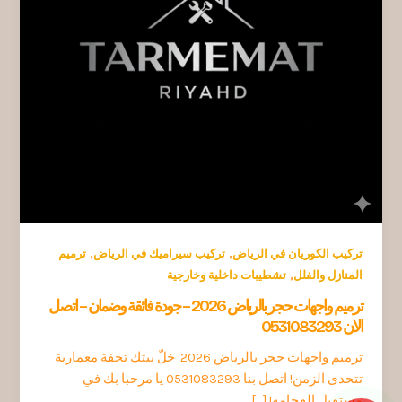
,
,
تركيب الكوريان في الرياض
تركيب سيراميك في الرياض
ترميم
,
المنازل والفلل
تشطيبات داخلية وخارجية
ترميم واجهات حجر بالرياض 2026 – جودة فائقة وضمان – اتصل
الان 0531083293
ترميم واجهات حجر بالرياض 2026: خلّ بيتك تحفة معمارية
تتحدى الزمن! اتصل بنا 0531083293 يا مرحبا بك في
مستقبل الفخامة! […]