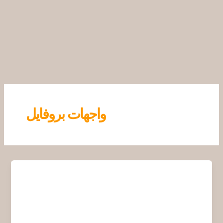
خطي
لى
لمحتوى
واجهات بروفايل