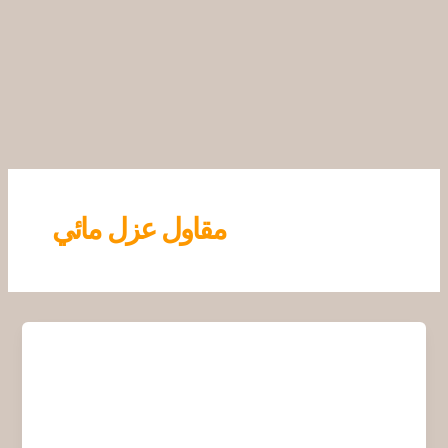
خطي
لى
لمحتوى
مقاول عزل مائي