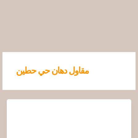
خطي
لى
لمحتوى
مقاول دهان حي حطين