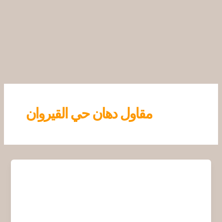
خطي
لى
لمحتوى
مقاول دهان حي القيروان