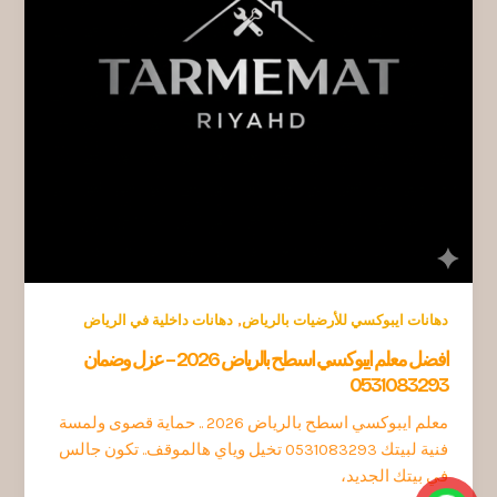
,
دهانات ايبوكسي للأرضيات بالرياض
دهانات داخلية في الرياض
افضل معلم ايبوكسي اسطح بالرياض 2026 – عزل وضمان
0531083293
معلم ايبوكسي اسطح بالرياض 2026 .. حماية قصوى ولمسة
فنية لبيتك 0531083293 تخيل وياي هالموقف.. تكون جالس
في بيتك الجديد،