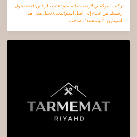
تركيب ايبوكسي لارضيات المستودعات بالرياض: قصة تحول
أرضيتك من عبء إلى أصل استراتيجي! تخيل معي هذا
السيناريو: “أبو محمد”، صاحب