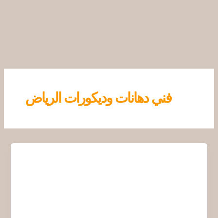
خطي
لى
لمحتوى
فني دهانات وديكورات الرياض