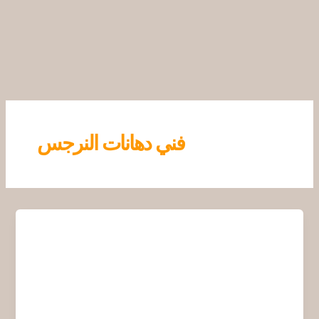
خطي
لى
لمحتوى
فني دهانات النرجس