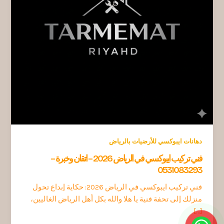
دهانات ايبوكسي للأرضيات بالرياض
فني تركيب ايبوكسي في الرياض 2026 – اتقان وخبرة –
0531083293
فني تركيب ايبوكسي في الرياض 2026: حكاية إبداع تحول
منزلك إلى تحفة فنية يا هلا والله بكل أهل الرياض الغاليين،
[…]