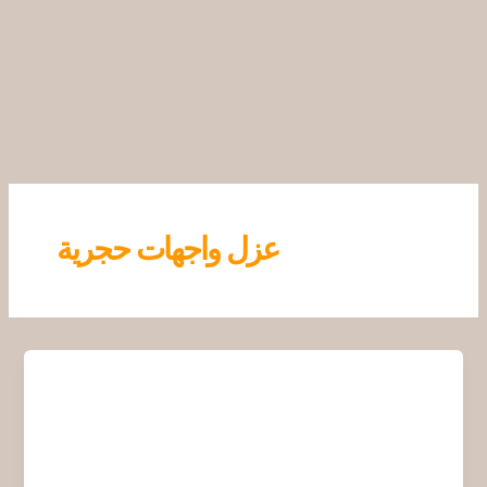
خطي
لى
لمحتوى
عزل واجهات حجرية