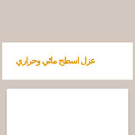
خطي
لى
لمحتوى
عزل اسطح مائي وحراري