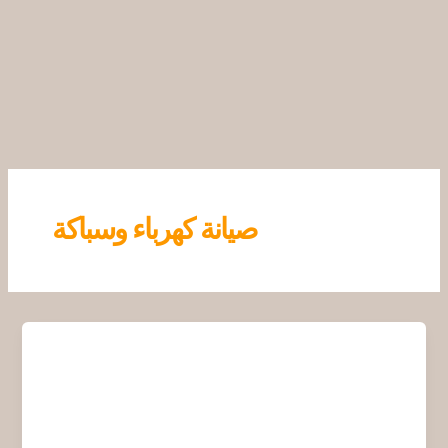
خطي
لى
لمحتوى
صيانة كهرباء وسباكة