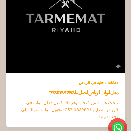
دهانات داخلية في الرياض
دهان ابواب الرياض اتصل بنا 0531083293
تبحث عن التميز؟ نحن نوفر لك افضل دهان ابواب في
الرياض اتصل بنا 0531083293 لتحويل أبواب منزلك إلى
تحف فنية […]