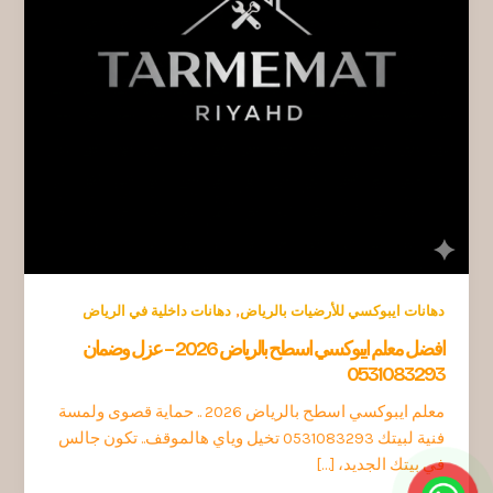
,
دهانات ايبوكسي للأرضيات بالرياض
دهانات داخلية في الرياض
افضل معلم ايبوكسي اسطح بالرياض 2026 – عزل وضمان
0531083293
معلم ايبوكسي اسطح بالرياض 2026 .. حماية قصوى ولمسة
فنية لبيتك 0531083293 تخيل وياي هالموقف.. تكون جالس
في بيتك الجديد، […]