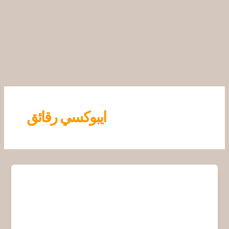
خطي
لى
لمحتوى
ايبوكسي رقائق