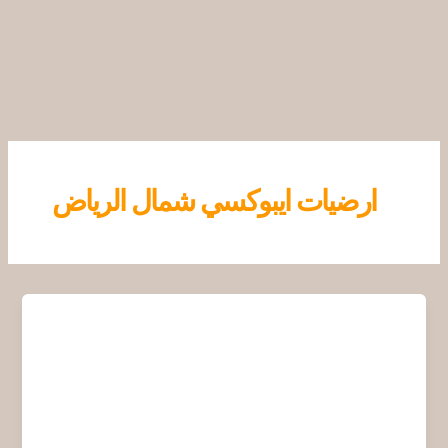
خطي
لى
لمحتوى
ارضيات ايبوكسي شمال الرياض