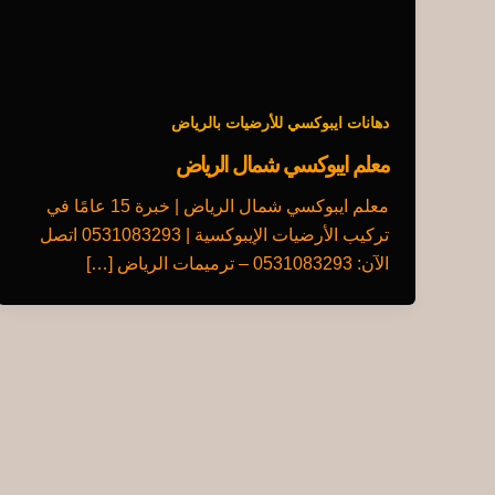
دهانات ايبوكسي للأرضيات بالرياض
معلم ايبوكسي شمال الرياض
معلم ايبوكسي شمال الرياض | خبرة 15 عامًا في
تركيب الأرضيات الإيبوكسية | 0531083293 اتصل
الآن: 0531083293 – ترميمات الرياض […]