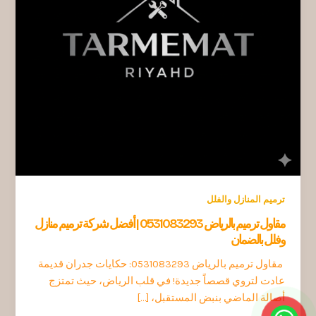
ترميم المنازل والفلل
مقاول ترميم بالرياض 0531083293 | أفضل شركة ترميم منازل
وفلل بالضمان
مقاول ترميم بالرياض 0531083293: حكايات جدران قديمة
عادت لتروي قصصاً جديدة! في قلب الرياض، حيث تمتزج
أصالة الماضي بنبض المستقبل، […]