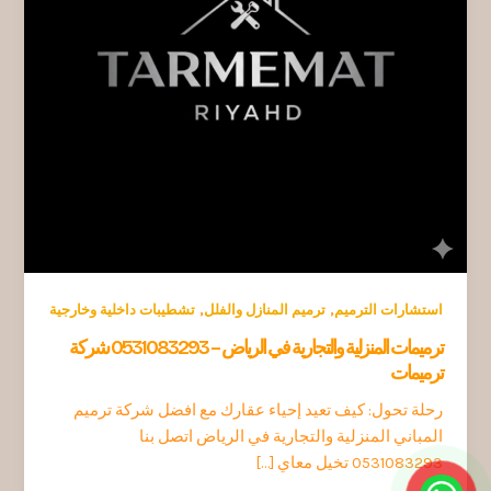
,
,
استشارات الترميم
ترميم المنازل والفلل
تشطيبات داخلية وخارجية
ترميمات المنزلية والتجارية في الرياض – 0531083293 شركة
ترميمات
رحلة تحول: كيف تعيد إحياء عقارك مع افضل شركة ترميم
المباني المنزلية والتجارية في الرياض اتصل بنا
0531083293 تخيل معاي […]