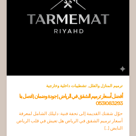
,
ترميم المنازل والفلل
تشطيبات داخلية وخارجية
أفضل أسعار ترميم الشقق في الرياض | جودة وضمان | اتصل بنا
0531083293
حوّل شقتك القديمة إلى تحفة فنية: دليلك الشامل لمعرفة
أسعار ترميم الشقق في الرياض هل تعيش في قلب الرياض
النابض […]