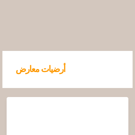
خطي
لى
لمحتوى
أرضيات معارض