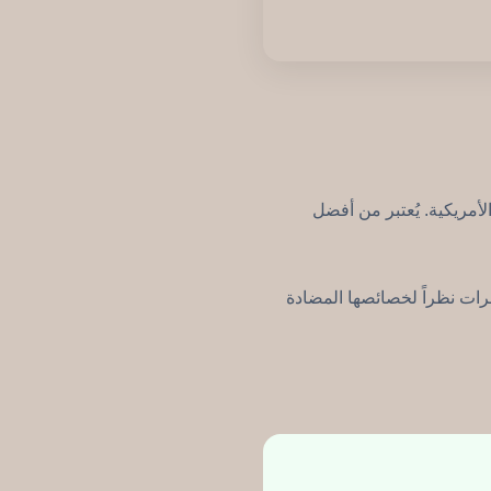
طوّرته شركة DuPont الأمريكية. يُعتبر من أفضل
رات نظراً لخصائصها المضادة