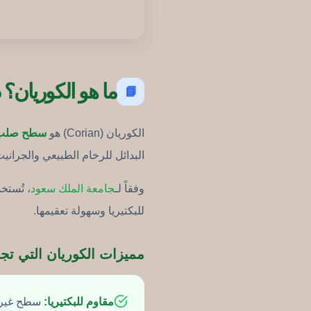
ما هو الكوريان؟ 
📘
الكوريان (Corian) هو
سطح صلب مص
البدائل للرخام الطبيعي والجراني
وفقاً لـ
جامعة الملك سعود
، تُستخ
للبكتيريا وسهولة تعقيمها.
مميزات الكوريان التي تجعل
مقاوم للبكتيريا:
سطح غير م