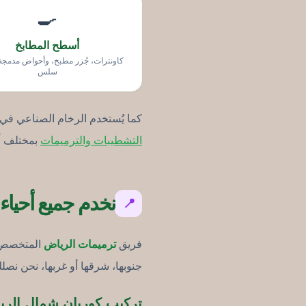
🍳
أسطح المطابخ
كاونترات، جُزر مطبخ، وأحواض مدمجة
سلس
كما يُستخدم الرخام الصناعي في
التشطيبات والترميمات
بمختلف أح
نخدم جميع أحياء
📍
فريق
ترميمات الرياض
المتخصص ف
جنوبها، شرقها أو غربها، نحن نص
تركيب كوريان شمال الري