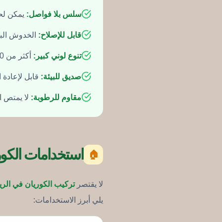
سلس بلا فواصل:
يمكن لحا
قابل للإصلاح:
الخدوش البس
تنوع لوني كبير:
أكثر من 150 لون وملمس يناسب كل ذوق وديكور
صديق للبيئة:
قابل لإعادة ا
مقاوم للرطوبة:
لا يمتص ال
استخدامات الكوري
🏠
لا يقتصر
تركيب الكوريان في الر
يلي أبرز الاستخدامات: