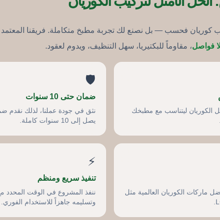
الحل الأمثل لتركيب الكوريان
كّب كوريان فحسب — بل نصنع لك تجربة مطبخ متكاملة. فريقنا المعتمد
لا فواصل
، مقاوماً للبكتيريا، سهل التنظيف، ويدوم لعقود.
🛡️
ضمان حتى 10 سنوات
ّل الكوريان ليتناسب مع مطبخك
نثق في جودة عملنا، لذلك نقدم ضم
يصل إلى 10 سنوات كاملة.
⚡
تنفيذ سريع ومنظم
 من أفضل ماركات الكوريان العالمية مثل
ننفذ المشروع في الوقت المحدد مع
وتسليمه جاهزاً للاستخدام الفوري.