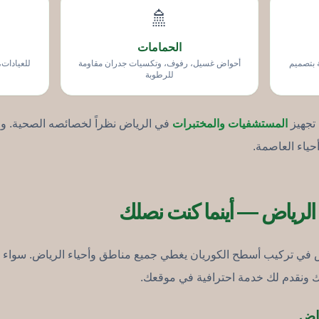
🚿
الحمامات
 بتصميم
أحواض غسيل، رفوف، وتكسيات جدران مقاومة
للعيادات،
للرطوبة
 تجهيز
المستشفيات والمختبرات
في الرياض نظراً لخصائصه الصحية. وقد
ياء العاصمة.
 الرياض — أينما كنت نصلك
ي تركيب أسطح الكوريان يغطي جميع مناطق وأحياء الرياض. سواء 
لك ونقدم لك خدمة احترافية في موقعك.
اض