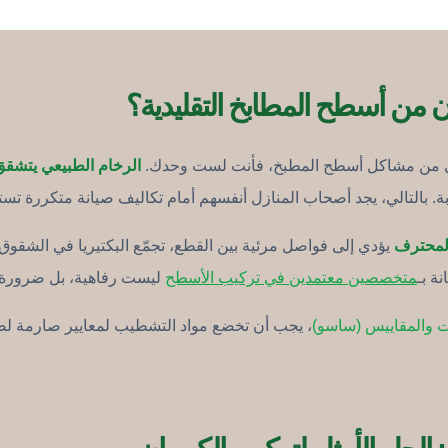
ون من أسطح المطابخ التقليدية؟
ني من مشاكل أسطح المطبخ، فأنت لست وحدك.
الرخام الطبيعي يتشقق
 بالتالي، يجد أصحاب المنازل أنفسهم أمام تكاليف صيانة متكررة تس
المحترف
يؤدي إلى فواصل مرئية بين القطع، تجمّع البكتيريا في الشقوق،
ة بـ
متخصصين معتمدين في تركيب الأسطح
ليست رفاهية، بل ضرورة ل
ت والمقاييس (ساسو)
، يجب أن تخضع مواد التشطيب لمعايير صارمة لض